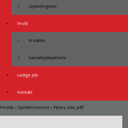
Lejebetingelser
Profil
Vi støtter
Samarbejdspartnere
Ledige Job
Kontakt
Forside
»
Ejendomsservice
»
Flyers_sne_pdf