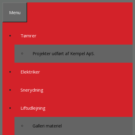
Spring
til
Menu
indhold
Tømrer
Projekter udført af Kempel ApS.
Elektriker
Snerydning
Liftudlejning
Galleri materiel