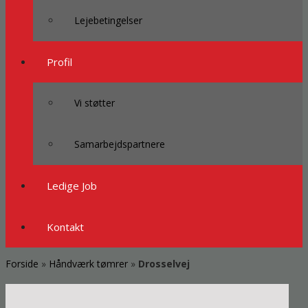
Lejebetingelser
Profil
Vi støtter
Samarbejdspartnere
Ledige Job
Kontakt
Forside
»
Håndværk tømrer
»
Drosselvej