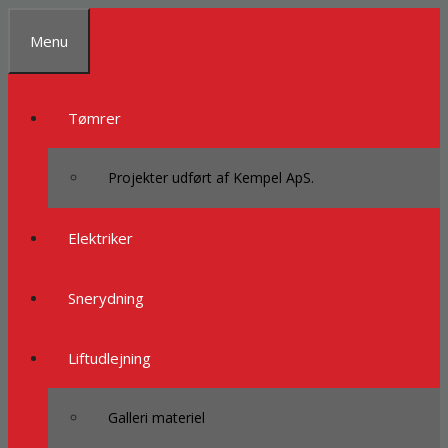
Spring
til
Menu
indhold
Tømrer
Projekter udført af Kempel ApS.
Elektriker
Snerydning
Liftudlejning
Galleri materiel