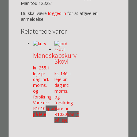
Manitou 1232S”
Du skal være
logged in
for at afgive en
anmeldelse.
Relaterede varer
Mandskabskurv
Skovl
kr.
255
. i
leje pr
kr.
146
. i
dag incl.
leje pr
moms.
dag incl.
og
moms.
forsikring
og
Vare nr.:
forsikring
R1010
Spørg
Vare nr.:
på leje
R1020
Spørg
på leje