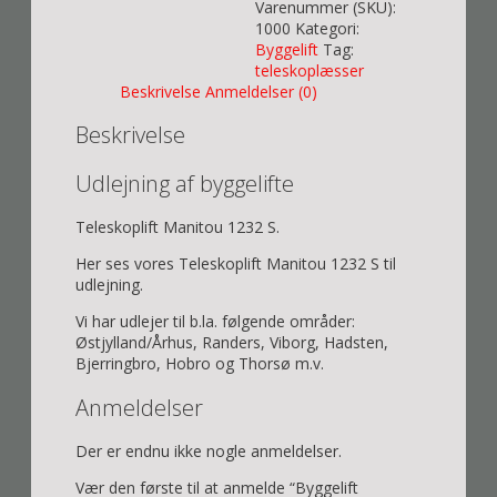
Varenummer (SKU):
antal
1000
Kategori:
Byggelift
Tag:
teleskoplæsser
Beskrivelse
Anmeldelser (0)
Beskrivelse
Udlejning af byggelifte
Teleskoplift Manitou 1232 S.
Her ses vores Teleskoplift Manitou 1232 S til
udlejning.
Vi har udlejer til b.la. følgende områder:
Østjylland/Århus, Randers, Viborg, Hadsten,
Bjerringbro, Hobro og Thorsø m.v.
Anmeldelser
Der er endnu ikke nogle anmeldelser.
Vær den første til at anmelde “Byggelift