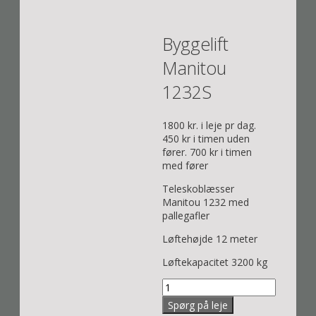
Byggelift
Manitou
1232S
1800 kr. i leje pr dag.
450 kr i timen uden
fører. 700 kr i timen
med fører
Teleskoblæsser
Manitou 1232 med
pallegafler
Løftehøjde 12 meter
Løftekapacitet 3200 kg
Byggelift
Manitou
Spørg på leje
1232S