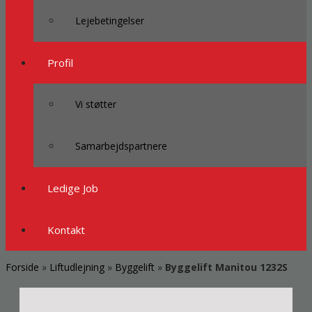
Lejebetingelser
Profil
Vi støtter
Samarbejdspartnere
Ledige Job
Kontakt
Forside
»
Liftudlejning
»
Byggelift
»
Byggelift Manitou 1232S