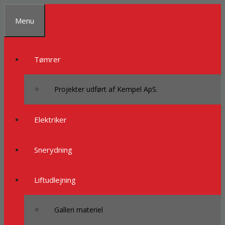
Spring
til
Menu
indhold
Tømrer
Projekter udført af Kempel ApS.
Elektriker
Snerydning
Liftudlejning
Galleri materiel