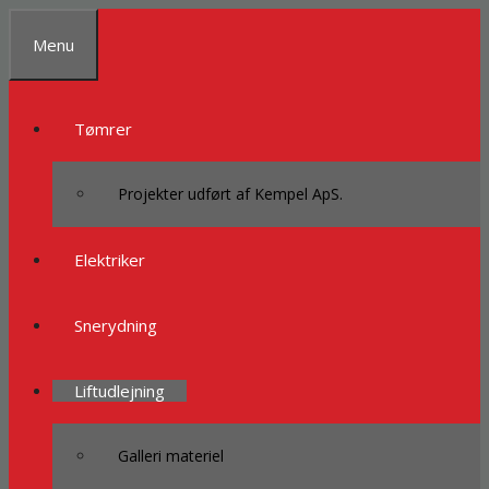
Spring
til
Menu
indhold
Tømrer
Projekter udført af Kempel ApS.
Elektriker
Snerydning
Liftudlejning
Galleri materiel