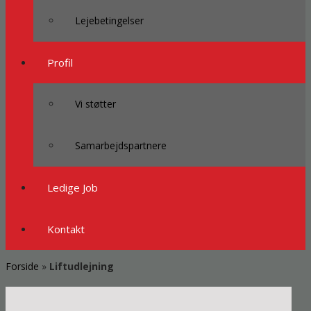
Lejebetingelser
Profil
Vi støtter
Samarbejdspartnere
Ledige Job
Kontakt
Forside
»
Liftudlejning