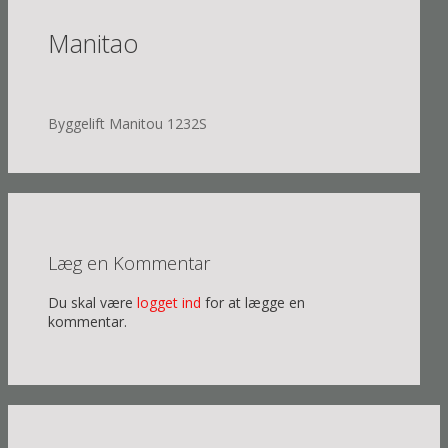
Manitao
Navigation
Byggelift Manitou 1232S
for
indlæg
Læg en Kommentar
Du skal være
logget ind
for at lægge en
kommentar.