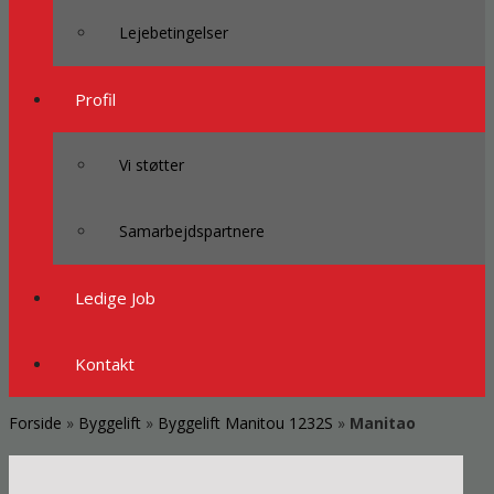
Lejebetingelser
Profil
Vi støtter
Samarbejdspartnere
Ledige Job
Kontakt
Forside
»
Byggelift
»
Byggelift Manitou 1232S
»
Manitao