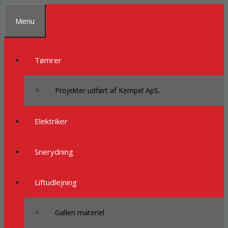
Spring
til
Menu
indhold
Tømrer
Projekter udført af Kempel ApS.
Elektriker
Snerydning
Liftudlejning
Galleri materiel